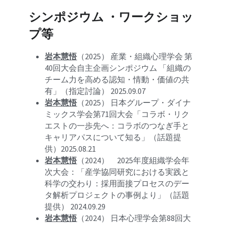
シンポジウム ・ワークショッ
プ等
岩本慧悟
（2025） 
産業・組織心理学会 第
40回大会
自主企画シンポジウム 「組織の
チーム力を高める認知・情動・価値の共
有」（指定討論） 2025.09.07
岩本慧悟
（2025） 日本グループ・ダイナ
ミックス学会第71回大会「コラボ・リク
エストの一歩先へ：コラボのつなぎ手と
キャリアパスについて知る」（話題提
供）2025.08.21
岩本慧悟
（2024）　2025年度組織学会年
次大会：「産学協同研究における実践と
科学の交わり：採用面接プロセスのデー
タ解析プロジェクトの事例より」（話題
提供） 2024.09.29
岩本慧悟
（2024） 日本心理学会第88回大