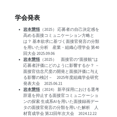
学会発表
岩本慧悟
（2025） 応募者の自己決定感を
高める面接コミュニケーション方略と
は？ 基本欲求に基づく面接官発言の分類
を用いた分析　
産業・組織心理学会 第40
回大会 2025.09.06
岩本慧悟
（2025）　面接官の“面接観”は
応募者評価にどのように影響するか？ －
面接官信念尺度の開発と面接評価に与え
る影響の検討－　2025年度組織学会研究
発表大会　2025.06.21
岩本慧悟
（2024） 新卒採用における選考
辞退を抑止する面接官コミュニケーショ
ンの探索 生成系AIを用いた面接録画デー
タの面接官発言の分類を用いた解析　人
材育成学会 第22回年次大会　2024.12.22