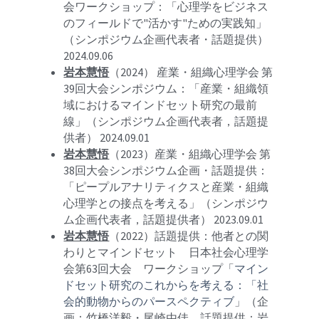
会ワークショップ：「心理学をビジネス
のフィールドで"活かす"ための実践知」
（
シンポジウム企画代表者・話題提供
）
2024.09.06
岩本慧悟
（2024） 
産業・組織心理学会 第
39回大会シンポジウム：「
産業・組織領
域におけるマインドセット研究の最前
線
」（シンポジウム企画代表者，話題提
供者） 2024.09.01
岩本慧悟
（2023）
産業・組織心理学会 第
38回大会
シンポジウム企画・話題提供：
「ピープルアナリティクスと産業・組織
心理学との接点を考える」（シンポジウ
ム企画代表者，話題提供者） 2023.09.01
岩本慧悟
（2022）
話題提供：他者との関
わりとマインドセット　日本社会心理学
会第63回大会　ワークショップ「
マイン
ドセット研究のこれからを考える：「社
会的動物からのパースペクティブ
」（企
画：竹橋洋毅・尾崎由佳，話題提供：岩