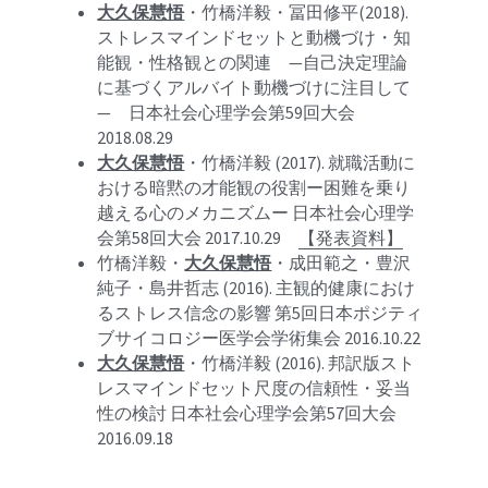
大久保慧悟
・竹橋洋毅・冨田修平(2018). 
ストレスマインドセットと動機づけ・知
能観・性格観との関連　—自己決定理論
に基づくアルバイト動機づけに注目して
—　日本社会心理学会第59回大会 
2018.08.29
大久保慧悟
・竹橋洋毅 (2017). 就職活動に
おける暗黙の才能観の役割ー困難を乗り
越える心のメカニズムー 日本社会心理学
会第58回大会 2017.10.29　
【発表資料】
竹橋洋毅・
大久保慧悟
・成田範之・豊沢
純子・島井哲志 (2016). 主観的健康におけ
るストレス信念の影響 第5回日本ポジティ
ブサイコロジー医学会学術集会 2016.10.22
大久保慧悟
・竹橋洋毅 (2016). 邦訳版スト
レスマインドセット尺度の信頼性・妥当
性の検討 日本社会心理学会第57回大会 
2016.09.18