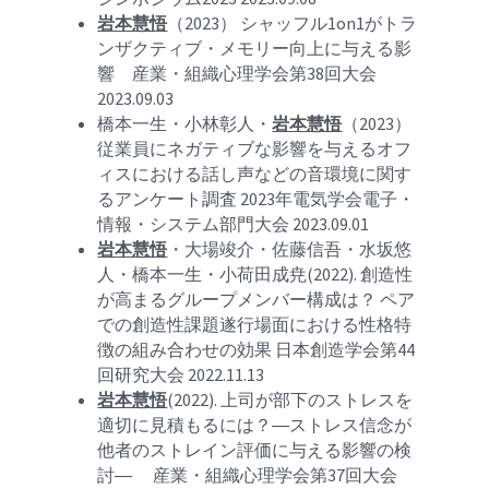
岩本慧悟
（2023） シャッフル1on1がトラ
ンザクティブ・メモリー向上に与える影
響　産業・組織心理学会第38回大会 
2023.09.03
橋本一生・小林彰人・
岩本慧悟
（2023） 
従業員にネガティブな影響を与えるオフ
ィスにおける話し声などの音環境に関す
るアンケート調査 2023年電気学会電子・
情報・システム部門大会 2023.09.01 
岩本慧悟
・大場竣介・佐藤信吾・水坂悠
人・橋本一生・小荷田成尭(2022). 創造性
が高まるグループメンバー構成は？ ペア
での創造性課題遂行場面における性格特
徴の組み合わせの効果 日本創造学会第44
回研究大会 2022.11.13
岩本慧悟
(2022). 上司が部下のストレスを
適切に見積もるには？―ストレス信念が
他者のストレイン評価に与える影響の検
討― 　産業・組織心理学会第37回大会 