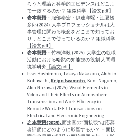
ろうと理論と科学的エビデンスはどこま
で一致するのか？ 組織科学 
【論文pdf】
岩本慧悟
・服部泰宏・伊達洋駆・江夏幾
多郎(2024). 
人事プロフェッショナルは人
事管理に関わる概念をどこまで知ってお
り，どこまで使っているのか？ 組織科学 
【論文pdf】
岩本慧悟
・
竹橋洋毅 (2025). 
大学生の就職
活動における暗黙の知能観の役割 人間環
境学研究
【論文pdf】
Issei Hashimoto, Takuya Nakazato, Akihito 
Kobayashi, 
Keigo Iwamoto
, Kent Nagumo, 
Akio Nozawa (2025). Visual Elements in 
Video and Their Effects on Atmosphere 
Transmission and Work Efficiency in 
Remote Work. IEEJ Transactions on 
Electrical and Electronic Engineering
岩本慧悟(2025). 
面接官の“面接観”は応募
者評価にどのように影響するか？ －面接