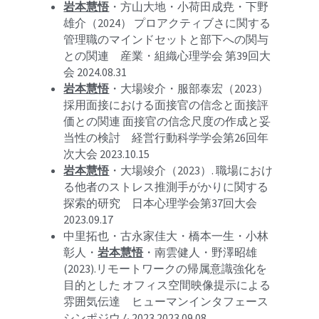
岩本慧悟
・方山大地・小荷田成尭・下野
雄介（2024） プロアクティブさに関する
管理職のマインドセットと部下への関与
との関連　産業・組織心理学会 第39回大
会 2024.08.31
岩本慧悟
・大場竣介・服部
泰宏（
2023）
採用面接における面接官の信念と面接評
価との関連 面接官の信念尺度の作成と妥
当性の検討　経営行動科学学会第26回年
次大会 2023.10.15
岩本慧悟
・
大場竣介
（2023）. 職場におけ
る他者のストレス推測手がかりに関する
探索的研究　日本心理学会第37回大会 
2023.09.17
中里拓也・古永家佳大・橋本一生・小林
彰人・
岩本慧悟
・南雲健人・野澤昭雄 
(2023).リモートワークの帰属意識強化を
目的とした オフィス空間映像提示による
雰囲気伝達　ヒューマンインタフェース
シンポジウム2023 2023.09.08