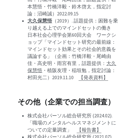
本慧悟・竹橋洋毅・
鈴木啓太，指定討
論：沼崎誠）2022.09.15
大久保慧悟
（2019）. 話題提供：困難を乗
り越える上でのマインドセットの働き　
日本社会心理学会第60回大会　ワークシ
ョップ「マインドセット研究の最前線：
マインドセット効果とその社会的意義を
議論する」（企画：竹橋洋毅・尾崎由
佳・高史明・雨宮有里，話題提供：
大久
保慧悟
・植阪友理・稲垣勉，指定討論：
村田光二）2019.11.10　
【発表資料】
その他（企業での担当調査）
株式会社パーソル総合研究所 (2024.02).
「職場のメンタルヘルスマネジメントに
ついての定量調査」　
【報告書】
株式会社パーソル総合研究所 (2021.07).