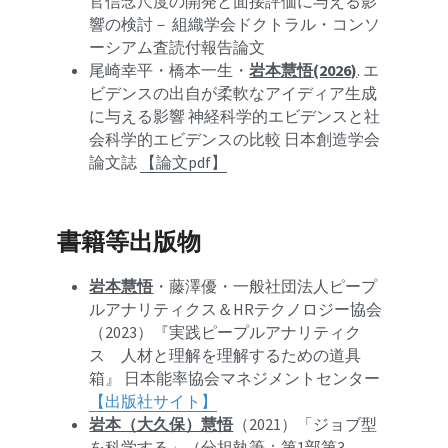
官信念尺度の開発と面接評価に与える影
響の検討－ 組織学会ドクトラル・コンソ
ーシアム査読付報告論文
尾崎幸平・橋本一生・
岩本慧悟(2026)
. エ
ビデンスの出自が柔軟なアイディア生成
に与える影響 神経科学的エビデンスと社
会科学的エビデンスの比較 日本創造学会
論文誌 
【論文pdf】
書籍等出版物
岩本慧悟
・藤澤優・一般社団法人ピープ
ルアナリティクス＆HRテクノロジー協会
（2023）『実践ピープルアナリティク
ス　人材と理解を理解するための道具
箱』 日本能率協会マネジメントセンター 
【出版社サイト】
岩本（大久保）慧悟
（2021）「ジョブ型
を科学する」（分担執筆：第1部第3