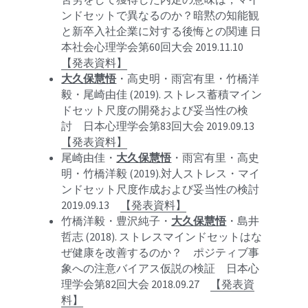
ンドセットで異なるのか？暗黙の知能観
と新卒入社企業に対する後悔との関連 日
本社会心理学会第60回大会 2019.11.10　
【発表資料】
大久保慧悟
・高史明・雨宮有里・竹橋洋
毅・尾崎由佳 (2019). ストレス蓄積マイン
ドセット尺度の開発および妥当性の検
討　日本心理学会第83回大会 2019.09.13　
【発表資料】
尾崎由佳・
大久保慧悟
・雨宮有里・高史
明・竹橋洋毅 (2019).対人ストレス・マイ
ンドセット尺度作成および妥当性の検討 
2019.09.13　
【発表資料】
竹橋洋毅・豊沢純子・
大久保慧悟
・島井
哲志 (2018). ストレスマインドセットはな
ぜ健康を改善するのか？　ポジティブ事
象への注意バイアス仮説の検証　日本心
理学会第82回大会 2018.09.27　
【発表資
料】