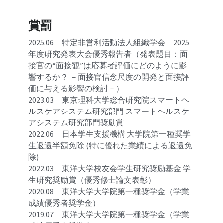
賞罰
2025.06　特定非営利活動法人組織学会　
2025
年度研究発表大会優秀報告者（発表題目：面
接官の“面接観”は応募者評価にどのように影
響するか？ －面接官信念尺度の開発と面接評
価に与える影響の検討－）
2023.03　
東京理科大学総合研究院スマートヘ
ルスケアシステム研究部門 
スマートヘルスケ
アシステム研究部門奨励賞
2022.06　日本学生支援機構 大学院第一種奨学
生返還半額免除 (特に優れた業績による返還免
除) 
2022.03　東洋大学校友会学生研究奨励基金 学
生研究奨励賞（優秀修士論文表彰）
2020.08　東洋大学大学院第一種奨学金（学業
成績優秀者奨学金）
2019.07　東洋大学大学院第一種奨学金（学業