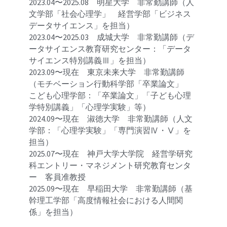
2023.04〜2025.08　明星大学　非常勤講師（人
文学部「社会心理学」　経営学部「ビジネス
データサイエンス」を担当）
2023.04〜2025.03　成城大学　非常勤講師（デ
ータサイエンス教育研究センター：「データ
サイエンス特別講義Ⅲ」を担当）
2023.09〜現在　東京未来大学　非常勤講師
（モチベーション行動科学部「
卒業論文
」　
こども心理学部：「
卒業論文」
「子ども心理
学特別講義」「心理学実験」等）
2024.09〜現在　淑徳大学　非常勤講師（人文
学部：「心理学実験」「
専門演習Ⅳ・Ⅴ
」を
担当）
2025.07〜現在　神戸大学大学院　経営学研究
科エントリー・マネジメント研究教育センタ
ー　客員准教授
2025.09〜現在　早稲田大学　非常勤講師（
基
幹理工学部
「高度情報社会における人間関
係」を担当）