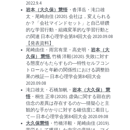
2022.9.4
岩本（大久保）慧悟
・
沓澤岳・滝口雄
太・尾崎由佳 (2020). 会社は，変えられる
か？「会社マインドセット」と自己研鑽
的な学習行動・組織変革的な学習行動と
の関連 日本心理学会第84回大会 2020.09.08 
【発表資料】
尾崎由佳・雨宮有里・高史明・
岩本（大
久保） 慧悟
, 竹橋 洋毅(2020). 失敗に対す
る態度がもたらすもの―特性セルフコン
トロールと年齢の関係性における調整効
果の検証― 日本心理学会第84回大会 
2020.09.08
滝口雄太・石橋加帆・
岩本（大久保） 慧
悟
・桐生 正幸(2020). 虚偽に関する顕在的
信念の差異は存在するのか―猜疑心と主
観的な手がかりに対する確信度に着目し
て― 日本心理学会第84回大会 2020.09.08
大久保慧悟
・竹橋洋毅・尾崎由佳 (2019). 
苦労をして獲得した内定の意味は，マイ