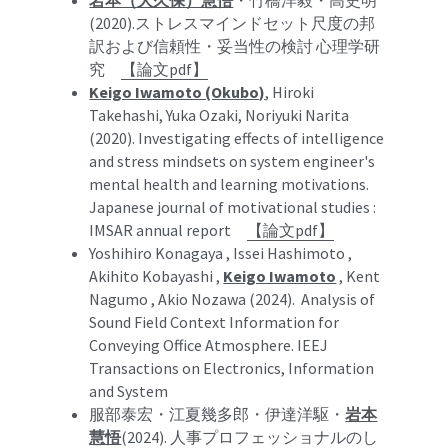
岩本（大久保）慧悟
・竹橋洋毅・高史明 
(2020).ストレスマインドセット尺度の邦
訳および信頼性・妥当性の検討 心理学研
究　
【
論文pdf
】
Keigo Iwamoto (Okubo)
, Hiroki 
Takehashi, Yuka Ozaki, Noriyuki Narita 
(2020). Investigating effects of intelligence 
and stress mindsets on system engineer's 
mental health and learning motivations. 
Japanese journal of motivational studies : 
IMSAR annual report　
【論文pdf】
Yoshihiro Konagaya , Issei Hashimoto , 
Akihito Kobayashi , 
Keigo Iwamoto
 , Kent 
Nagumo , Akio Nozawa (2024).  Analysis of 
Sound Field Context Information for 
Conveying Office Atmosphere. IEEJ 
Transactions on Electronics, Information 
and System
服部泰宏・江夏幾多郎・伊達洋駆・
岩本
慧悟
(2024). 
人事プロフェッショナルのし