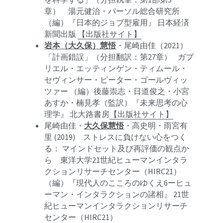
章）　湯元健治・パーソル総合研究所
（編）『日本的ジョブ型雇用』 日本経済
新聞出版 
【出版社サイト】
岩本（大久保）慧悟
・尾崎由佳（2021）
「計画錯誤」（分担翻訳：第27章）    ガブ
リエル・エッティンゲン・ティムール・
セヴィンサー・ピーター・ゴールヴィッ
ツァー （編）後藤崇志・日道俊之・小宮
あすか・楠見孝（監訳）『未来思考の心
理学』 北大路書房
【出版社サイト】
尾崎由佳・
大久保慧悟
・高史明・雨宮有
里 (2019)　ストレスに負けない心をつく
る： マインドセット及び再評価の観点か
ら　東洋大学21世紀ヒューマンインタラ
クションリサーチセンター（HIRC21）
（編）『現代人のこころのゆくえ6ーヒュ
ーマン・インタラクションの諸相』 21世
紀ヒューマンインタラクションリサーチ
センター（HIRC21）